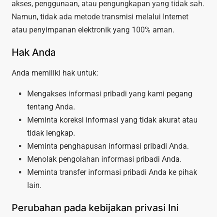
akses, penggunaan, atau pengungkapan yang tidak sah.
Namun, tidak ada metode transmisi melalui Internet
atau penyimpanan elektronik yang 100% aman.
Hak Anda
Anda memiliki hak untuk:
Mengakses informasi pribadi yang kami pegang
tentang Anda.
Meminta koreksi informasi yang tidak akurat atau
tidak lengkap.
Meminta penghapusan informasi pribadi Anda.
Menolak pengolahan informasi pribadi Anda.
Meminta transfer informasi pribadi Anda ke pihak
lain.
Perubahan pada kebijakan privasi Ini