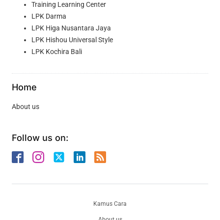
Training Learning Center
LPK Darma
LPK Higa Nusantara Jaya
LPK Hishou Universal Style
LPK Kochira Bali
Home
About us
Follow us on:
Kamus Cara
About us