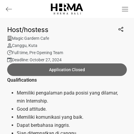
HHRMA
B
ALI
Host/hostess
Magic Gardern Cafe
Canggu
,
Kuta
Full time
,
Pre Opening Team
Deadline: October 27, 2024
Application Closed
Qualifications
Memiliki pengalaman pada posisi yang dilamar,
min Internship.
Good attitude.
Memiliki komunikasi yang baik.
Dapat berbahasa inggris.
Siap ditempatkan di canggu.